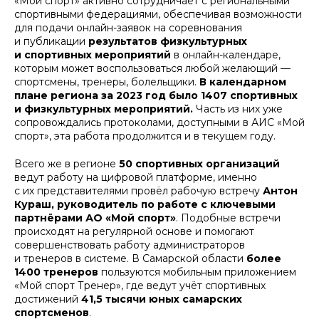
«Мой спорт» активно сотрудничает с региональными
спортивными федерациями, обеспечивая возможности
для подачи онлайн-заявок на соревнования
и публикации
результатов физкультурных
и спортивных мероприятий
в онлайн-календаре,
которым может воспользоваться любой желающий —
спортсмены, тренеры, болельщики.
В календарном
плане региона за 2023 год было 1407 спортивных
и физкультурных мероприятий.
Часть из них уже
сопровождались протоколами, доступными в АИС «Мой
спорт», эта работа продолжится и в текущем году.
Всего же в регионе
50 спортивных организаций
ведут работу на цифровой платформе, именно
с их представителями провёл рабочую встречу
Антон
Кураш, руководитель по работе с ключевыми
партнёрами АО «Мой спорт»
. Подобные встречи
происходят на регулярной основе и помогают
совершенствовать работу администраторов
и тренеров в системе. В Самарской области
более
1400 тренеров
пользуются мобильным приложением
«Мой спорт Тренер», где ведут учёт спортивных
достижений
41,5 тысячи юных самарских
спортсменов
.