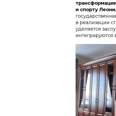
трансформаци
и спорту Леон
государственна
в реализации ст
уделяется засл
интегрируются в