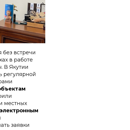
я без встречи
хах в работе
. В Якутии
ь регулярной
рами
объектам
рили
и местных
 электронным
и
ать заявки