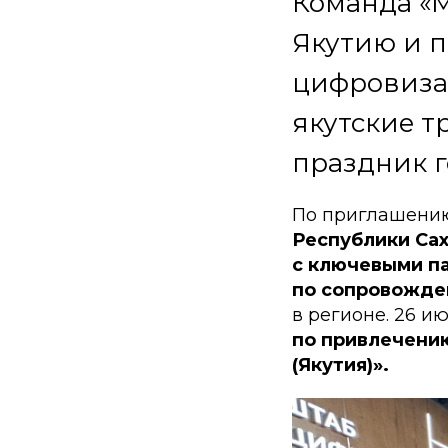
Команда «
Якутию и п
цифровизац
якутские т
праздник г
По приглашени
Республики Сах
с ключевыми п
по сопровожде
в регионе. 26 и
по привлечени
(Якутия)».