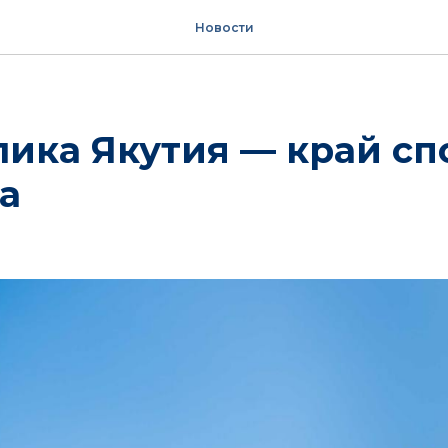
Новости
ика Якутия — край сп
а