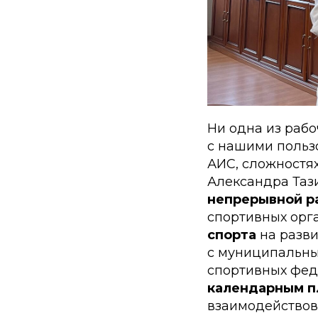
Ни одна из рабо
с нашими пользо
АИС, сложностя
Александра Таз
непрерывной р
спортивных орг
спорта
на разви
с муниципальны
спортивных фед
календарным п
взаимодействова