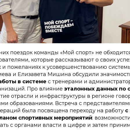
чих поездок команды «Мой спорт» не обходитс
вателями, которые рассказывают о своих успе
х и пожеланиях к усовершенствованию системы
иева и Елизавета Мишина обсудили значимост
аботы в системе
с тренерами и администрато
анизаций. Про влияние
эталонных данных по 
тие отрасли и инфраструктуры в регионе гово
ми образованиями. Встреча с представителям
ераций была посвящена переходу на работу
с
ланом спортивных мероприятий
: возможност
ть с органами власти в цифре и затем приним