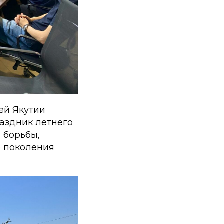
ей Якутии
аздник летнего
 борьбы,
е поколения