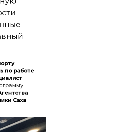
мную
ости
онные
лавный
порту
ь по работе
циалист
ограмму
Агентства
ики Саха