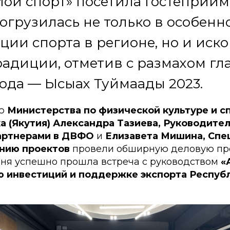
Мой спорт» посетила гостеприи
огрузилась не только в особенн
ии спорта в регионе, но и иск
радиции, отметив с размахом г
ода — Ысыах Туймаады 2023.
ю
Министерства по физической культуре и с
а (Якутия) Александра Тазиева, Руководител
артнерами в ДВФО
и
Елизавета Мишина, Спе
нию проектов
провели обширную деловую пр
юня успешно прошла встреча с руководством
«
ю инвестиций и поддержке экспорта Республ