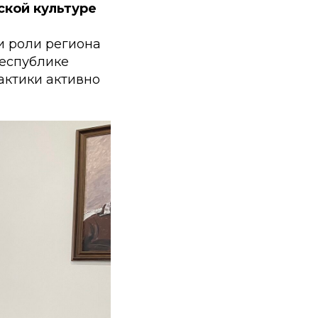
ской культуре
и роли региона
республике
актики активно