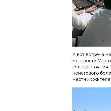
А вот встреча н
местности Ус ха
солнцестояния. 
неистового бол
местных жителе