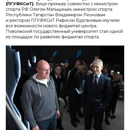
(ПГУФКСиТ).
Вице-премьер совместно с министром
спорта РФ Олегом Матыциным, министром спорта
Республики Татарстан Владимиром Леоновым
и ректором ПГУФКСиТ Рафисом Бургановым изучили
все возможности нового фиджитал-центра.
Поволжский государственный университет стал одной
из площадок по развитию фиджитал-спорта.