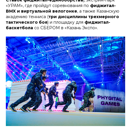
Ставок фиджитал-единоборства
), экстрим-парк
«УРАМ», где пройдут соревнования по
фиджитал-
BMX и виртуальной велогонке
, а также Казанскую
академию тенниса (
три дисциплины трехмерного
тактического боя
) и площадку для
фиджитал-
баскетбола
со СБЕРОМ в «Казань Экспо».